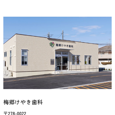
梅郷けやき歯科
〒278-0022