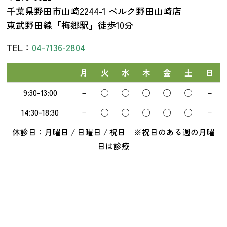
千葉県野田市山崎2244-1 ベルク野田山崎店
東武野田線「梅郷駅」徒歩10分
TEL：
04-7136-2804
月
火
水
木
金
土
日
9:30-13:00
－
◯
◯
◯
◯
◯
－
14:30-18:30
－
◯
◯
◯
◯
◯
－
休診日：月曜日 / 日曜日 / 祝日 ※祝日のある週の月曜
日は診療