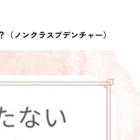
療
小児歯科
予防歯科
審美治療
ホワイトニング
矯正歯科
？（ノンクラスプデンチャー）