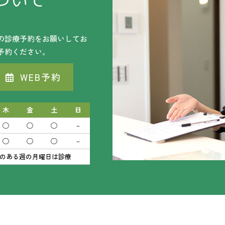
ついて
の診療予約をお願いしてお
予約ください。
WEB予約
木
金
土
日
◯
◯
◯
－
◯
◯
◯
－
祝日のある週の月曜日は診療