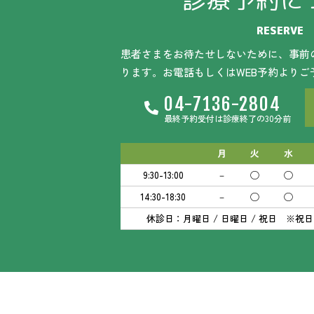
診療予約に
RESERVE
患者さまをお待たせしないために、事前
ります。お電話もしくはWEB予約よりご
04-7136-2804
最終予約受付は診療終了の30分前
月
火
水
9:30-13:00
－
◯
◯
14:30-18:30
－
◯
◯
休診日：月曜日 / 日曜日 / 祝日 ※